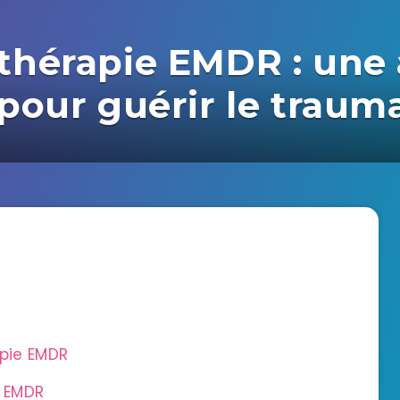
thérapie EMDR : une
pour guérir le traum
pie EMDR
e EMDR